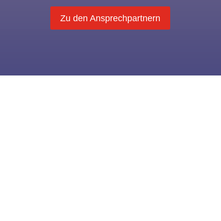
Zu den Ansprechpartnern

PRIVATE HÄUSER
Unsere Einfamilienhäuser sind genauso
individuell wie Sie und exakt auf Ihre